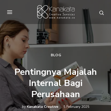
Skip
to
Kanakata
Creative Services
content
(Press
Enter)
BLOG
Pentingnya Majalah
Internal Bagi
Perusahaan
by
Kanakata Creative
5 February 2025