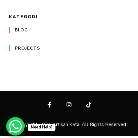
KATEGORI
BLOG
PROJECTS
© Copyright 2024 Artisan Kata. All Rights Reserved.
Need Help?