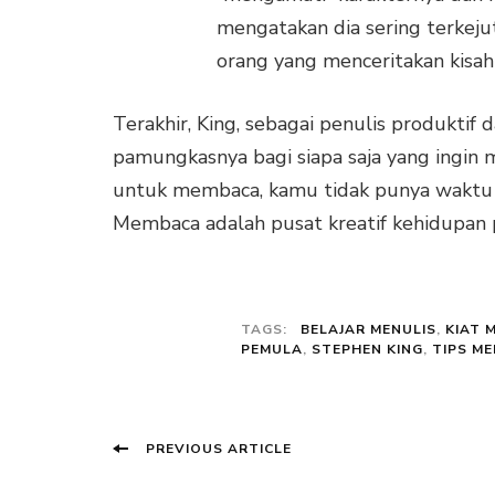
mengatakan dia sering terkeju
orang yang menceritakan kisah 
Terakhir, King, sebagai penulis produkti
pamungkasnya bagi siapa saja yang ingin m
untuk membaca, kamu tidak punya waktu (
Membaca adalah pusat kreatif kehidupan 
TAGS:
BELAJAR MENULIS
,
KIAT 
PEMULA
,
STEPHEN KING
,
TIPS ME
Post
Previous
PREVIOUS ARTICLE
Navigation
post: