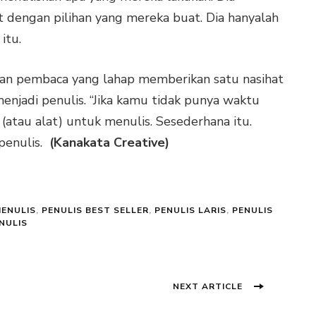
t dengan pilihan yang mereka buat. Dia hanyalah
itu.
f dan pembaca yang lahap memberikan satu nasihat
enjadi penulis. “Jika kamu tidak punya waktu
atau alat) untuk menulis. Sesederhana itu.
penulis.
(Kanakata Creative)
MENULIS
,
PENULIS BEST SELLER
,
PENULIS LARIS
,
PENULIS
NULIS
Next
NEXT ARTICLE
post: