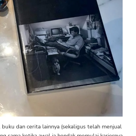
 buku dan cerita lainnya (sekaligus telah menjual
yang sama ketika awal ia hendak memulai kariernya