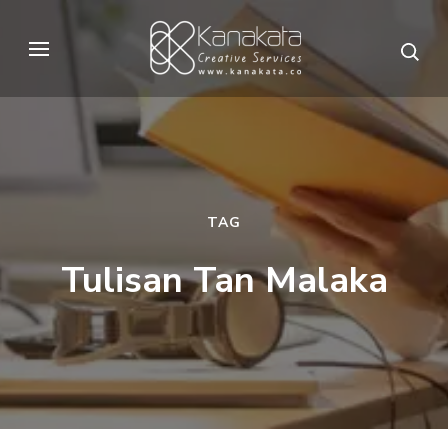
Skip
to
Kanakata
Creative Services
content
(Press
Enter)
TAG
Tulisan Tan Malaka