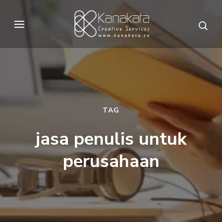
Skip
to
Kanakata
Creative Services
content
(Press
Enter)
TAG
jasa penulis untuk
perusahaan